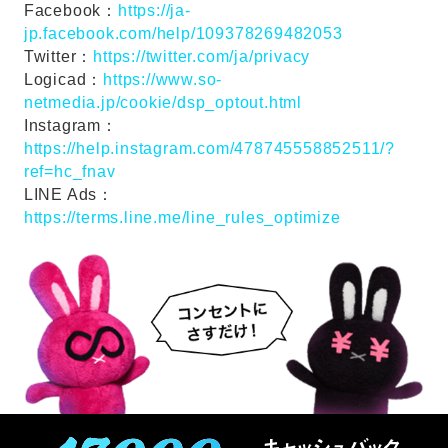
Facebook：
https://ja-
jp.facebook.com/help/109378269482053
Twitter：
https://twitter.com/ja/privacy
Logicad：
https://www.so-
netmedia.jp/cookie/dsp_optout.html
Instagram：
https://help.instagram.com/478745558852511/?
ref=hc_fnav
LINE Ads：
https://terms.line.me/line_rules_optimize