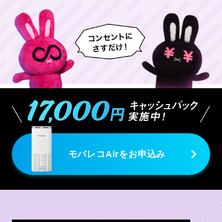
ル購入のお申し込み時点の税率を適用します。
なお、記載価格は当社直営店販売価格です。当
社直営店以外で接続機器をご購入の場合は「個
別信用購入あっせん契約申込書」にて販売価格
および購入条件をご確認ください。
※2
モバレコAirのみ（端末購入の場合）。
※2
モバレコAir ハッピープラスキャンペーン
の適用条件は
こちら。
※
ご利用いただける5Gエリアは限られます。詳
しくはSoftBank Airの「5Gサービス提供住所リ
スト」をご覧ください。ミリ波（28GHz帯）の
5Gサービスには対応していません。
※
上記料金に加え、ユニバーサルサービス料、
電話リレーサービス料が別途かかります。詳し
くは以下ページをご覧ください。
ユニバーサルサービス制度について：
モバレコAirをお申込み
https://www.softbank.jp/internet/universal/
電話リレーサービス制度について：
https://www.softbank.jp/internet/telephone-
relay/