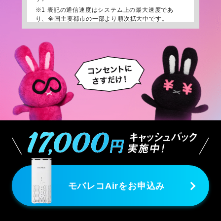
※1
表記の通信速度はシステム上の最大速度であ
り、全国主要都市の一部より順次拡大中です。
ベストエフォート方式のため、お客さまの通信環境
により実際の通信速度は変化します。ご利用が集中
する時間帯は、サービス安定提供にともなう速度制
限のため、通信速度が低下する場合があります。
※2
ご利用いただける5Gエリアは限られます。詳し
くは
こちら。
下り最大2.7Gbpsは一部エリアで提供中です。Wi-
Fi6以上の規格に対応する機器が必要です。ミリ波
（28GHz帯）の5Gサービスには対応していません。
モバレコAirをお申込み