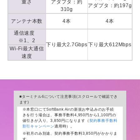
重さ
アダプタ：約
アダプタ：約197g
310g
アンテナ本数
4本
4本
通信速度
※1、2
下り最大2.7Gbps
下り最大612Mbps
Wi-Fi最大通信
速度
■ターミナル6について注意事項(スクロールで確認でき
ます)
※
本窓口にてSoftBank Airの新規お申込みのお手続
きを行う場合は、事務手数料4,950円から1,100円の
値引きが入り、3,850円になります（
契約事務手数料
割引キャンペーン
適用時）。
※
初月のみ別途、契約事務手数料3,850円がかかりま
す。