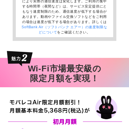
により実際の通信速度は変化します。ご利用の集中
する時間帯（夜間など）は、サービス安定提供にと
もなう速度制限のため、通信速度が低下する場合が
あります。動画やファイル交換ソフトなどをご利用
の場合は速度が低下する場合があります。詳しくは
SoftBank Air（ソフトバンク エアー）の速度制限な
どについて
をご確認ください。
表記の通信速度はシステム上の最大通信速度であ
り、全国主要都市で提供中です（Airターミナル3は
下り最大350Mbps）。一部エリアでは下り最大
612Mbpsを提供中です（Airターミナル4NEXTのみ
対応）。ご利用のエリアによって、最大通信速度が
異なります。
Wi-Fi市場最安級の
限定月額を実現！