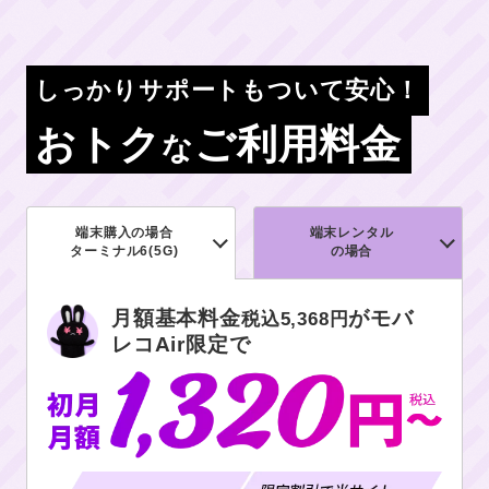
しっかりサポートもついて安心！
おトク
ご利用料金
な
端末購入の場合
端末レンタル
ターミナル6(5G)
の場合
月額基本料金
がモバ
税込5,368円
レコAir限定で