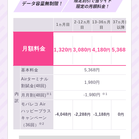
2-12
月
13-36
月
37
月目
カ
カ
カ
1
月目
カ
目
目
以降
月額料金
1,320
3,080
4,180
5,368
円
円
円
円
基本料金
5,368円
Airターミナル
1,980円
割賦金(48回)
内
※1
※1
-1,980円
月月割(48回)
訳
モバレコ Air
ハッピープラス
-4,048
-2,288
-1,188
0
円
円
円
円
キャンペーン
※2
（36回）