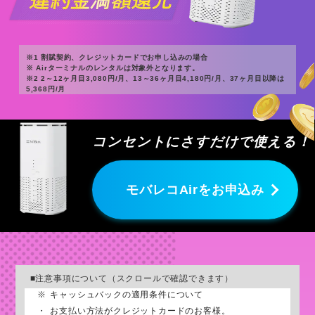
※1 割賦契約、クレジットカードでお申し込みの場合
※ Airターミナルのレンタルは対象外となります。
※2 2～12ヶ月目3,080円/月、13～36ヶ月目4,180円/月、37ヶ月目以降は
5,368円/月
※3 SoftBankあんしん乗り換えキャンペーン適用の場合。
詳細はこちら
※4 クレジットカードでのお支払いかつ、当日午前10時までにご契約の手続
きが完了している方が対象です。
コンセントにさすだけで使える！
モバレコAirをお申込み
■注意事項について（スクロールで確認できます）
※
キャッシュバックの適用条件について
・
お支払い方法がクレジットカードのお客様。