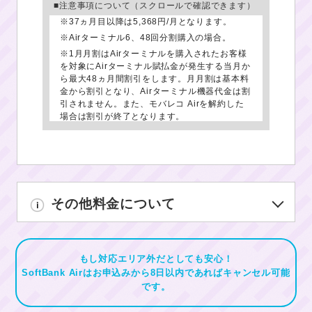
■注意事項について（スクロールで確認できます）
※
37ヵ月目以降は5,368円/月となります。
※
Airターミナル6、48回分割購入の場合。
※1
月月割はAirターミナルを購入されたお客様
を対象にAirターミナル賦払金が発生する当月か
ら最大48ヵ月間割引をします。月月割は基本料
金から割引となり、Airターミナル機器代金は割
引されません。また、モバレコ Airを解約した
場合は割引が終了となります。
※1
Airターミナルは分割払い（12回・24回・
36回・48回・60回）もしくは一括購入を選択
いただけます。ウェブからのお申し込みの場
合、一括購入は選択いただけません。
分割回数48回選択時は賦払金1,980円、支払期
間50ヵ月から53ヵ月、分割回数12回選択時は
その他料金について
賦払金7,920円、支払期間14ヵ月から17ヵ月、
分割回数24回選択時は賦払金3,960円、支払期
間26ヵ月から29ヵ月、分割回数36回選択時は
賦払金2,640円、支払期間38ヵ月から41ヵ月、
分割回数60回選択時は賦払金1,584円、支払期
もし対応エリア外だとしても安心！
間62ヵ月から65ヵ月です。
SoftBank Air
はお申込みから8日以内であればキャンセル可能
現金販売価格（割賦販売価格）95,040円、実質
です。
年率0.0%です。
Airターミナル購入の機器代金は、Airターミナ