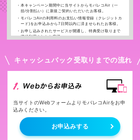
・
本キャンペーン期間中に当サイトからモバレコAir（一
括/分割払い）に新規ご契約いただいたお客様。
・
モバレコAirの利用料のお支払い情報登録（クレジットカ
ード)をお申込みから7日間以内に済ませられたお客様。
・
お申し込みされたサービスが開通し、特典受け取りまで
継続利用されたお客様。
・
キャッシュバック申請メールに記載の登録期間にキャッ
シュバックのお手続きをされたお客様。
※
初月のみ別途、契約事務手数料3,850円がかかります。
キャッシュバック受取りまでの流れ
当サイトのWebフォームよりモバレコAirをお申
込みください。
お申込みする